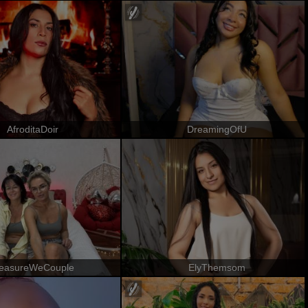
AfroditaDoir
DreamingOfU
leasureWeCouple
ElyThemsom