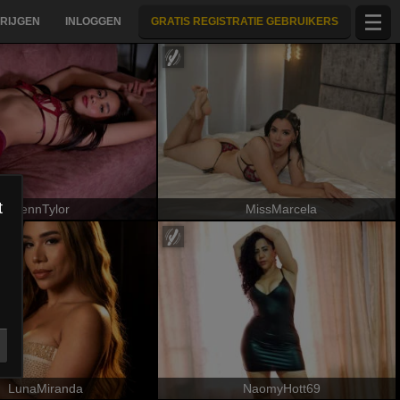
RIJGEN
INLOGGEN
GRATIS REGISTRATIE GEBRUIKERS
t
JennTylor
MissMarcela
LunaMiranda
NaomyHott69