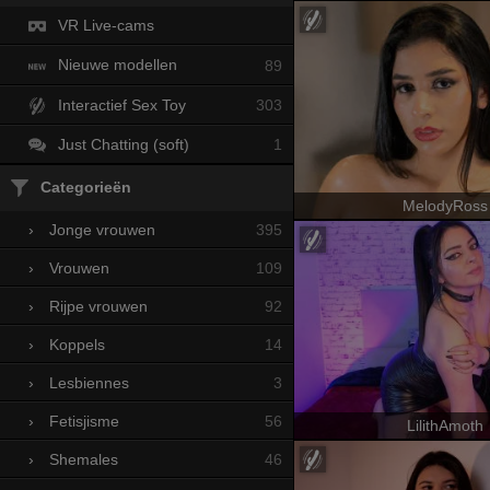
VR Live-cams
Nieuwe modellen
89
Interactief Sex Toy
303
Just Chatting (soft)
1
Categorieën
MelodyRoss
395
›
Jonge vrouwen
109
›
Vrouwen
92
›
Rijpe vrouwen
14
›
Koppels
3
›
Lesbiennes
56
›
Fetisjisme
LilithAmoth
46
›
Shemales