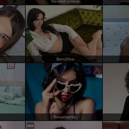
NicolletFontana
BerryDiva
RoxanneHan