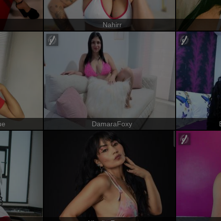
Nahirr
ue
DamaraFoxy