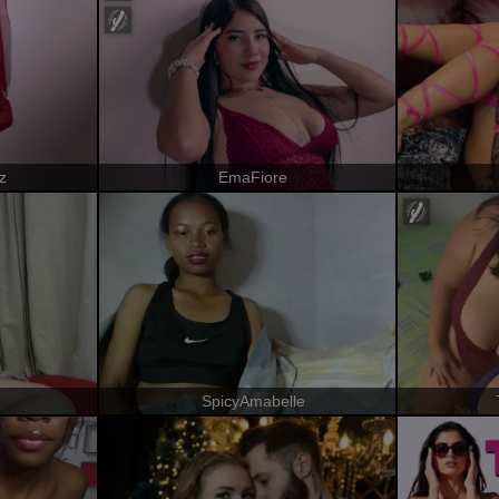
z
EmaFiore
SpicyAmabelle