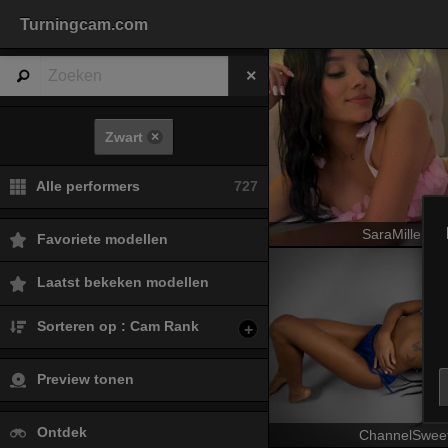
Turningcam.com
Zwart
×
Alle performers
727
SaraMillerOn
Favoriete modellen
Laatst bekeken modellen
Sorteren op : Cam Rank
+
Preview tonen
Ontdek
ChannelSweet