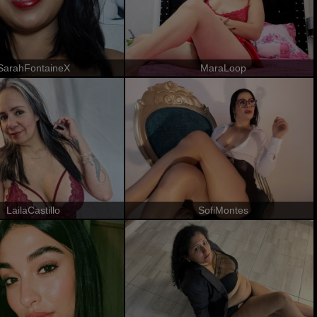
SarahFontaineX
MaraLoop
LailaCastillo
SofiMontes