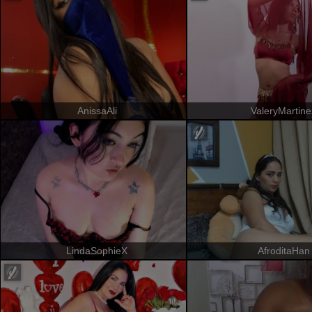
AnissaAli
ValeryMartine
LindaSophieX
AfroditaHan