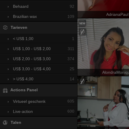
92
›
Behaard
AdrianaPaul
109
›
Brazilian wax
Tarieven
1
›
< US$ 1,00
311
›
US$ 1,00 - US$ 2,00
374
›
US$ 2,00 - US$ 3,00
25
›
US$ 3,00 - US$ 4,00
AlondraMoniq
14
›
> US$ 4,00
Actions Panel
605
›
Virtueel geschenk
600
›
Live-action
Talen