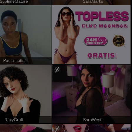
SublimeMature
SaraMarks
PaolaTtatts
RoxyGraff
SaraWestt