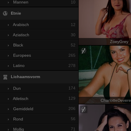
10
›
Mannen
Etnie
12
›
Arabisch
30
›
Aziatisch
ZoeyGrey
52
›
Black
265
›
Europees
278
›
Latino
Lichaamsvorm
174
›
Dun
129
›
Atletisch
CharlotteDever
206
›
Gemiddeld
56
›
Rond
71
›
Mollig