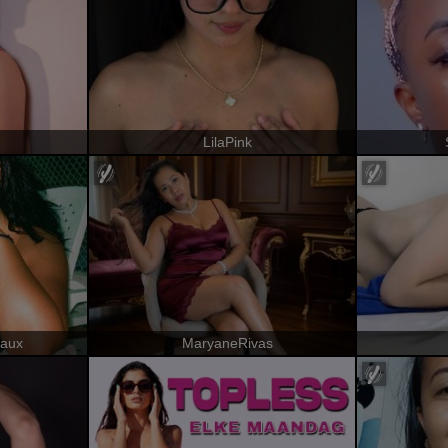
LilaPink
eaux
MaryaneRivas