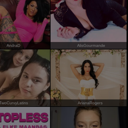
AndraD
AlisGourmande
TwoCurvyLatins
ArianaRogers