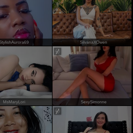
StylishAurora69
SilvanaXOwen
MsMaryLori
SexySimonne