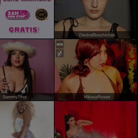
DiedraBloschichak
SammyTitss
MikasaRosee