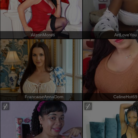
AlizonMoreti
ArtLoveYou
FrancaiseAnnaDom
CelineHot69