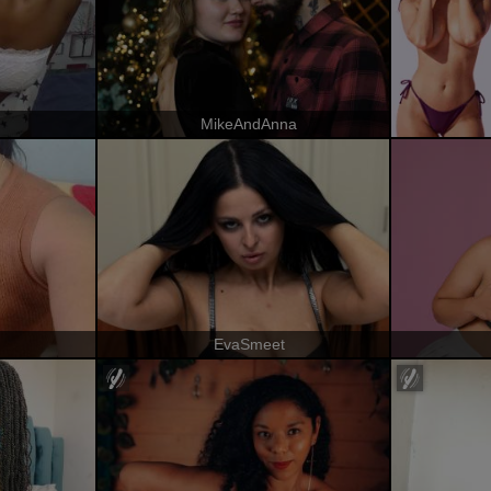
MikeAndAnna
EvaSmeet