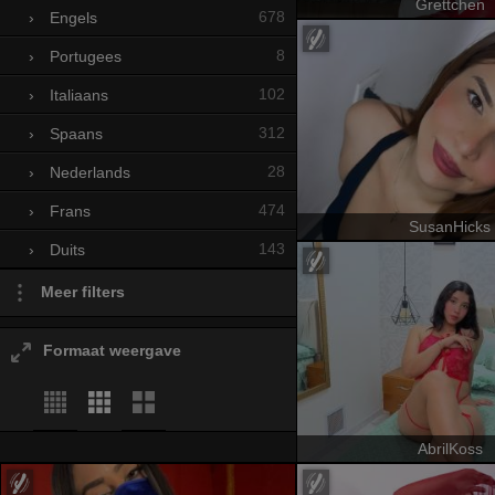
Grettchen
678
›
Engels
8
›
Portugees
102
›
Italiaans
312
›
Spaans
28
›
Nederlands
474
›
Frans
SusanHicks
143
›
Duits
Meer filters
Formaat weergave
AbrilKoss