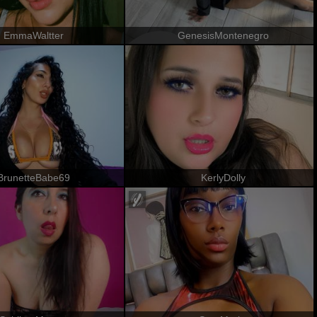
EmmaWaltter
GenesisMontenegro
BrunetteBabe69
KerlyDolly