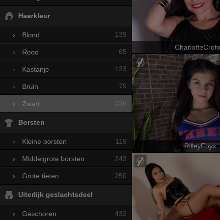
Haarkleur
139
›
Blond
CharlotteCrofo
65
›
Rood
123
›
Kastanje
79
›
Bruin
236
›
Zwart
Borsten
119
›
Kleine borsten
RilleyFoyx
243
›
Middelgrote borsten
250
›
Grote tieten
Uiterlijk geslachtsdeel
432
›
Geschoren