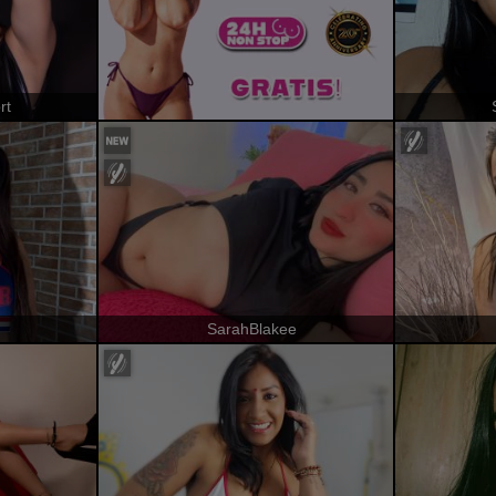
rt
SarahBlakee