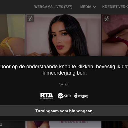
WEBCAMS LIVES (
727
)
MEDIA
KREDIET VERK
Door op de onderstaande knop te klikken, bevestig ik da
e
NicolSantos
ik meerderjarig ben.
Verlaat
Turningcam.com binnengaan
t