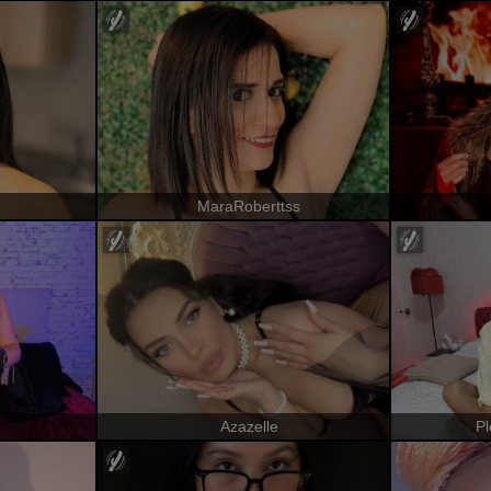
MaraRoberttss
Azazelle
P