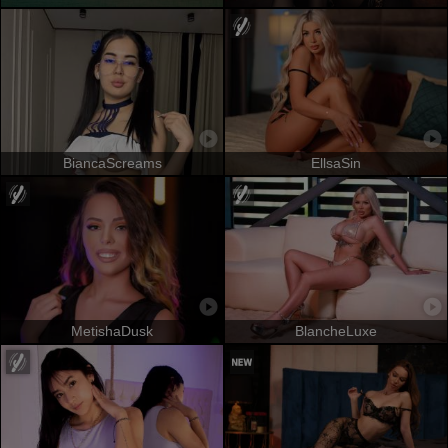
BiancaScreams
EllsaSin
MetishaDusk
BlancheLuxe