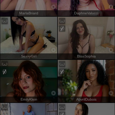
MarlaBriard
DaphneValucci
SexxyGirl
BlissSophia
EmilyKlein
AbvrilDubois