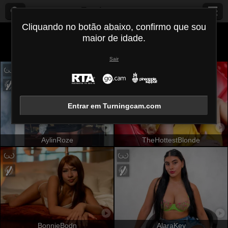
Turningcam.com
Cliquando no botão abaixo, confirmo que sou
maior de idade.
Todos (
470
)
Francês
×
Sair
Entrar em Turningcam.com
AylinRoze
TheHottestBlonde
BonnieBodn
AlaraKey