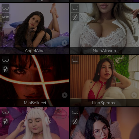
AngelAlba
NutaAlisson
MiaBellucci
LinaSpearce