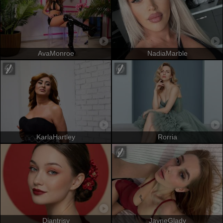
AvaMonroe
NadiaMarble
KarlaHartley
Rorria
Diantrisy
JayneGlady