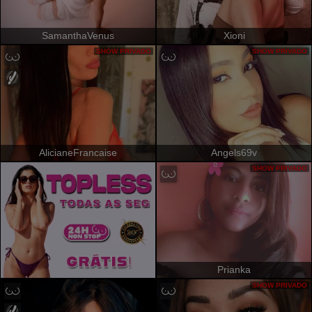
SamanthaVenus
Xioni
SHOW PRIVADO
SHOW PRIVADO
AlicianeFrancaise
Angels69v
SHOW PRIVADO
Prianka
SHOW PRIVADO