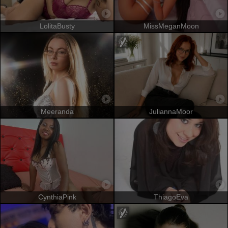
LolitaBusty
MissMeganMoon
Meeranda
JuliannaMoor
CynthiaPink
ThiagoEva