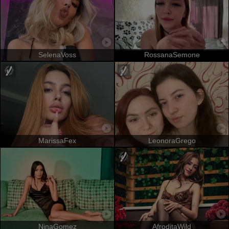
SelenaVoss
RossanaSemone
MarissaFex
LeonoraGrego
NinaGomez
AfroditaWild