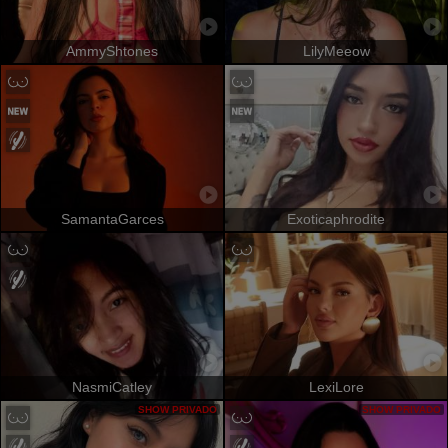
AmmyShtones
LilyMeeow
SamantaGarces
Exoticaphrodite
NasmiCatley
LexiLore
SHOW PRIVADO
SHOW PRIVADO