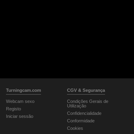
Turningcam.com
CGV & Segurança
Webcam sexo
Condições Gerais de
Utilização
Registo
Confidencialidade
Iniciar sessão
Conformidade
Cookies