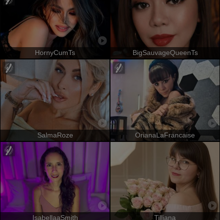
HornyCumTs
BigSauvageQueenTs
SalmaRoze
OrianaLaFrancaise
IsabellaaSmith
Tilliana