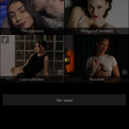
TheJoestars
MilagrosEdmisten
LeonaMeilee
RosaInk
Ver mais