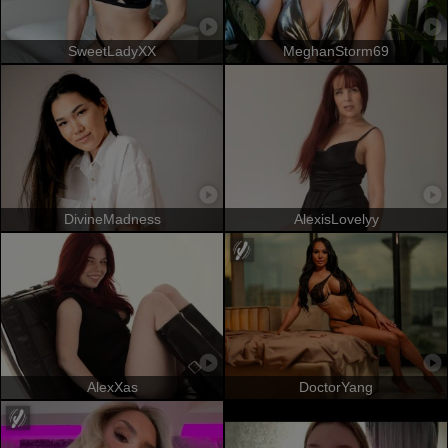
SweetLadyXX
MeghanStorm69
DivineMadness
AlexisLovelyy
AlexXas
DoctorYang