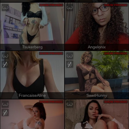
SHOW PRIVADO
SHOW PRIVADO
Tsukerberg
Angelonix
SHOW PRIVADO
SHOW PRIVADO
FrancaiseAline
SwetHunny
SHOW PRIVADO
SHOW PRIVADO