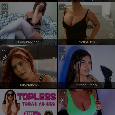
ChaudeAnne
PrettyEllen
MiaBianchi
AlyssaGreen