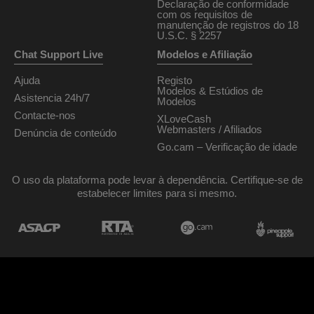
Declaração de conformidade
com os requisitos de
manutenção de registros do 18
U.S.C. § 2257
Chat Support Live
Modelos e Afiliação
Ajuda
Registo
Modelos & Estúdios de
Asistencia 24h/7
Modelos
Contacte-nos
XLoveCash
Webmasters / Afiliados
Denúncia de conteúdo
Go.cam – Verificação de idade
O uso da plataforma pode levar à dependência. Certifique-se de
estabelecer limites para si mesmo.
Desenho & implementação General Platform services
/ E-Wallet services
© 2026
Turningcam.com