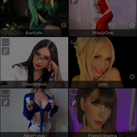
KarKutie
MiladyOne
ChloeMoretti
Leily
AlicePrings
FrenchShanna