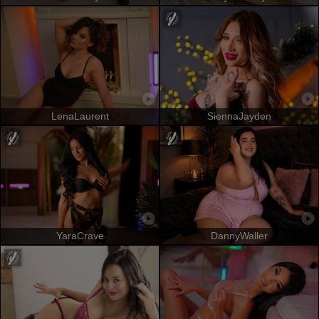
LenaLaurent
SiennaJayden
YaraCrave
DannyWaller