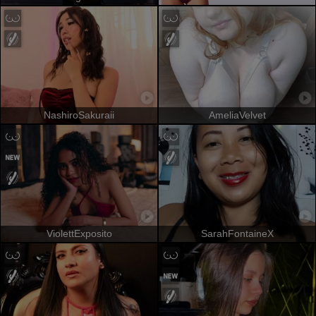
NashiroSakuraii
AmeliaVelvet
ViolettExposito
SarahFontaineX