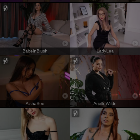
BabeInBlush
LadyLea
AishaBee
ArielleWilde