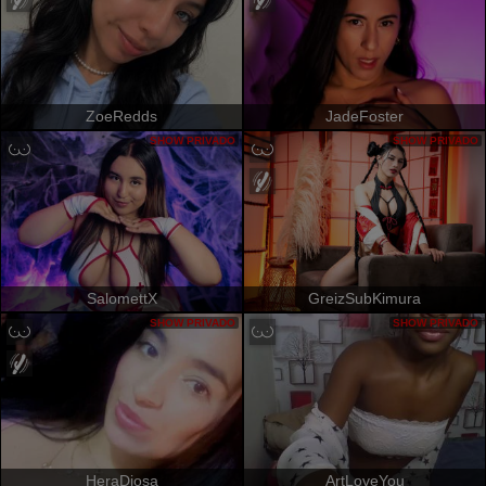
ZoeRedds
JadeFoster
SHOW PRIVADO
SHOW PRIVADO
SalomettX
GreizSubKimura
SHOW PRIVADO
SHOW PRIVADO
HeraDiosa
ArtLoveYou