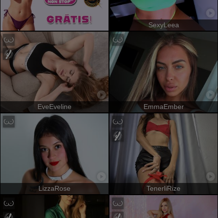
SexyLeea
EveEveline
EmmaEmber
LizzaRose
TenerliRize