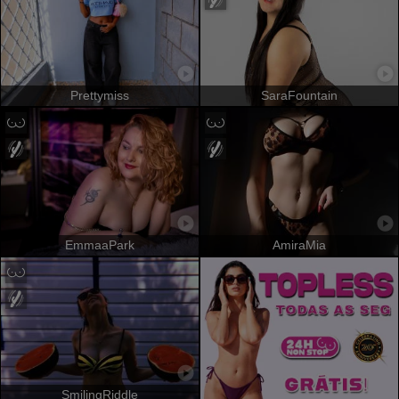
Prettymiss
SaraFountain
EmmaaPark
AmiraMia
SmilingRiddle