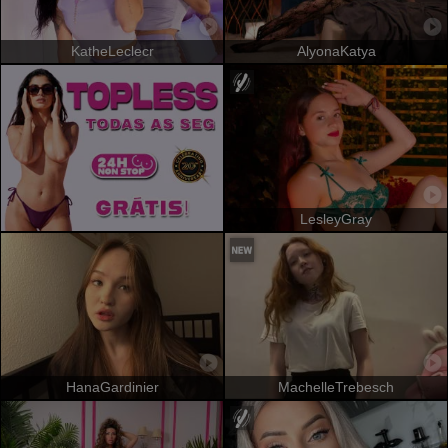
KatheLeclecr
AlyonaKatya
LesleyGray
HanaGardinier
MachelleTrebesch