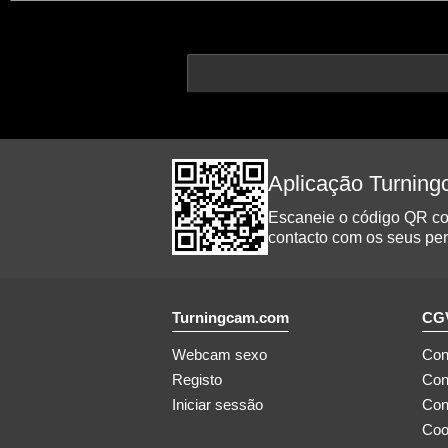
Aplicação Turnin
Escaneie o código QR com
contacto com os seus perf
Turningcam.com
CGV
Webcam sexo
Con
Registo
Con
Iniciar sessão
Con
Coo