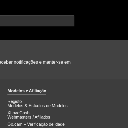
eceber notificações e manter-se em
Modelos e Afiliação
Registo
Modelos & Estúdios de Modelos
XLoveCash
Webmasters / Afiliados
Go.cam – Verificação de idade